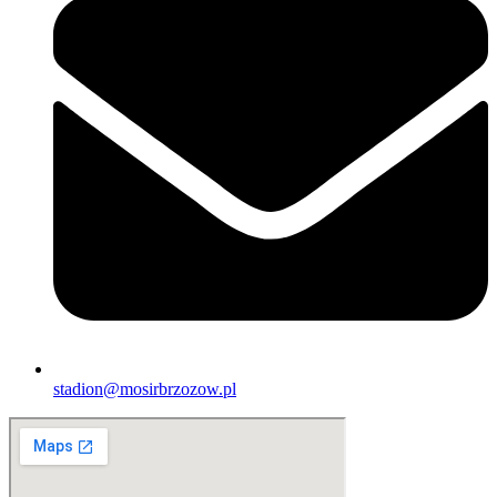
stadion@mosirbrzozow.pl