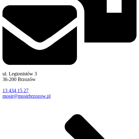
ul. Legionistów 3
36-200 Brzozów
13 434 15 27
mosir@mosirbrzozow.pl